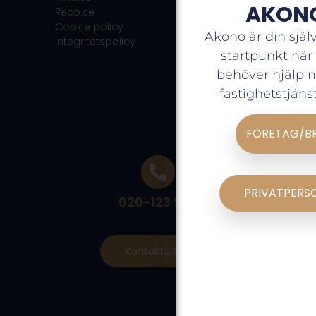
AKON
Reco.se
Cookie policy
Akono är din själ
Integritetspolicy
startpunkt när
behöver hjälp 
fastighetstjänst
FÖRETAG/B
PRIVATPERS
020-123 900
Kontakta Oss