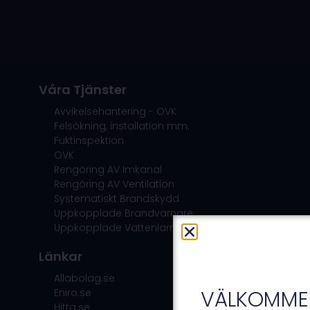
Våra Tjänster
Avvikelsehantering - OVK
Felsökning, installation mm.
Fuktinspektion
OVK
Rengöring AV Imkanal
Rengöring AV Ventilation
Systematiskt Brandskydd
Uppkopplade Brandvarnare
Uppkopplade Vattenlarm
Länkar
Allabolag.se
VÄLKOMMEN
Eniro.se
Hitta.se