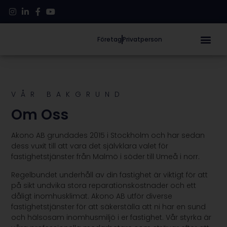
Företag
Privatperson
VÅR BAKGRUND
Om Oss
Akono AB grundades 2015 i Stockholm och har sedan
dess vuxit till att vara det självklara valet för
fastighetstjänster från Malmö i söder till Umeå i norr.
Regelbundet underhåll av din fastighet är viktigt för att
på sikt undvika stora reparationskostnader och ett
dåligt inomhusklimat. Akono AB utför diverse
fastighetstjänster för att säkerställa att ni har en sund
och hälsosam inomhusmiljö i er fastighet. Vår styrka är