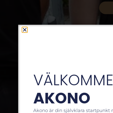
VÄLKOMMEN
AKONO
Akono är din självklara startpunkt