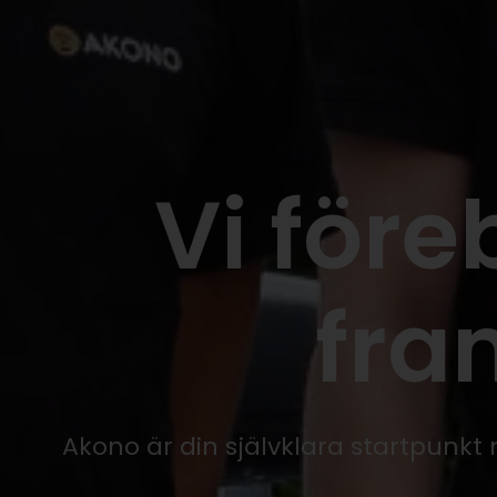
Vi före
fra
Akono är din självklara startpunkt