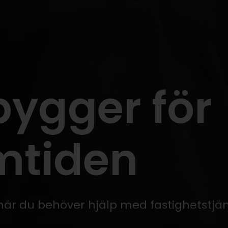
bygger för
mtiden
 när du behöver hjälp med fastighetstjän