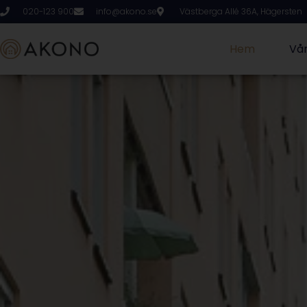
020-123 900
info@akono.se
Västberga Allé 36A, Hägersten
Hem
Vår