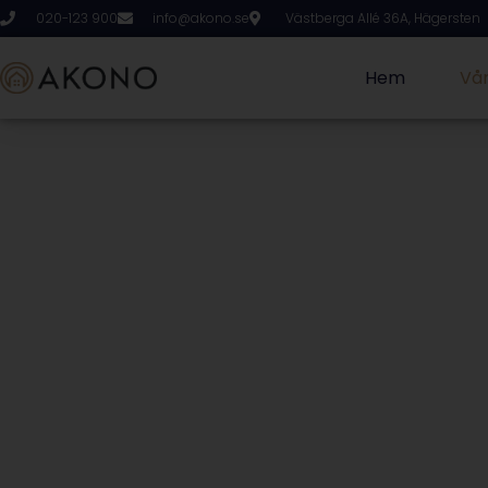
020-123 900
info@akono.se
Västberga Allé 36A, Hägersten
Hem
Vår