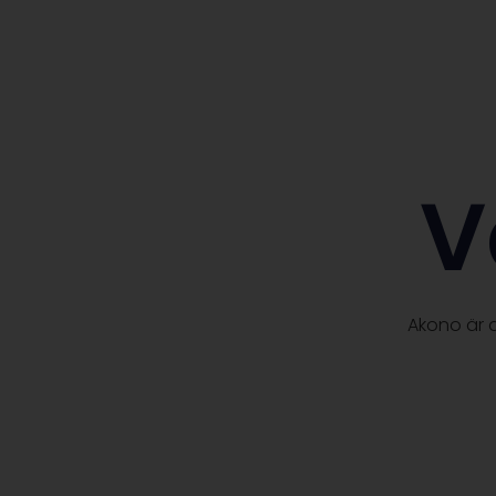
V
Akono är d