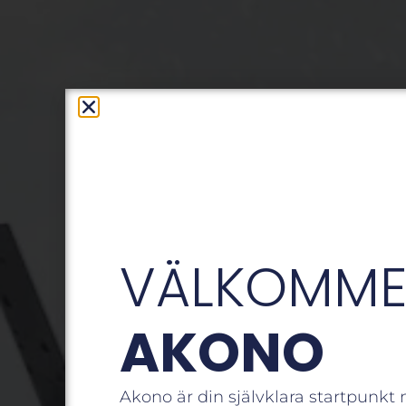
VÄLKOMMEN
AKONO
Akono är din självklara startpunkt