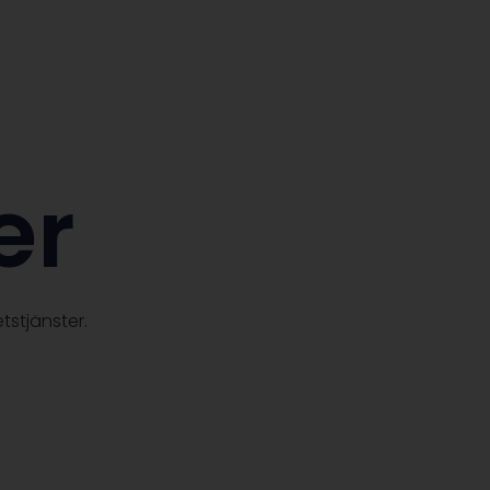
er
tstjänster.