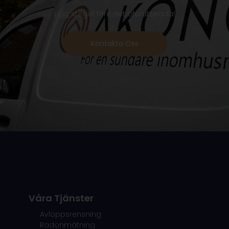
Ligg steget före det oförutsedda!
Kontakta Oss
Våra Tjänster
Avloppsrensning
Radonmätning