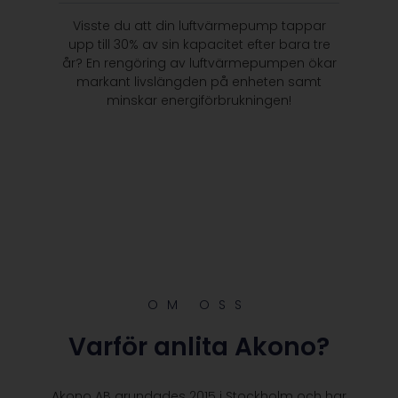
Visste du att din luftvärmepump tappar
upp till 30% av sin kapacitet efter bara tre
år? En rengöring av luftvärmepumpen ökar
markant livslängden på enheten samt
minskar energiförbrukningen!
OM OSS
Varför anlita Akono?
Akono AB grundades 2015 i Stockholm och har