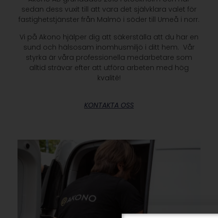
sedan dess vuxit till att vara det självklara valet för
fastighetstjänster från Malmö i söder till Umeå i norr.
Vi på Akono hjälper dig att säkerställa att du har en
sund och hälsosam inomhusmiljö i ditt hem. Vår
styrka är våra professionella medarbetare som
alltid strävar efter att utföra arbeten med hög
kvalité!
KONTAKTA OSS