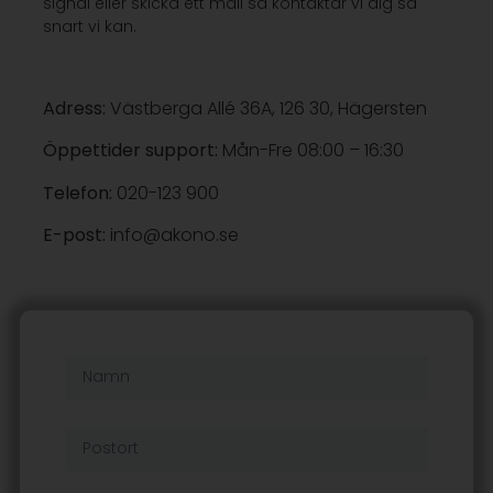
signal eller skicka ett mail så kontaktar vi dig så
snart vi kan.
Adress:
Västberga Allé 36A, 126 30, Hägersten
Öppettider support:
Mån-Fre 08:00 – 16:30
Telefon:
020-123 900
E-post:
info@akono.se