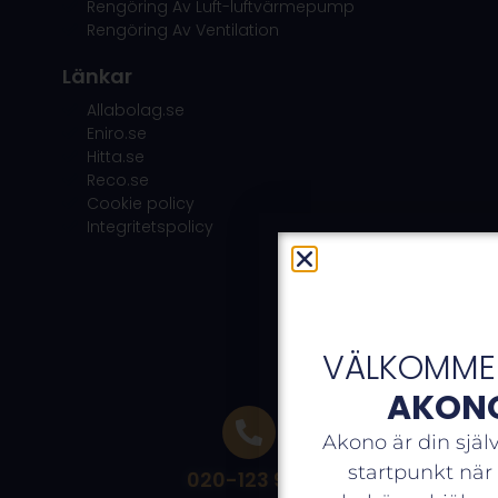
Rengöring Av Luft-luftvärmepump
Rengöring Av Ventilation
Länkar
Allabolag.se
Eniro.se
Hitta.se
Reco.se
Cookie policy
Integritetspolicy
VÄLKOMMEN
AKON
Akono är din själ
startpunkt när
020-123 900