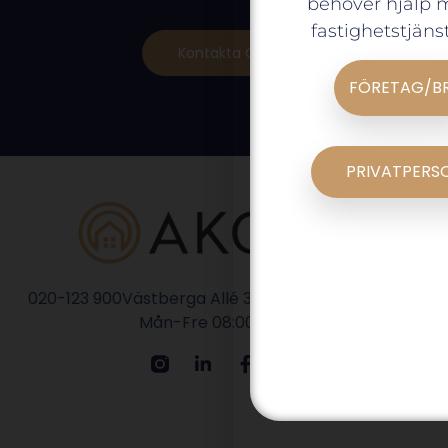
behöver hjälp 
fastighetstjänst
Kontakta Oss
FÖRETAG/B
PRIVATPERS
020-123 900
Västberga Allé 36 A, Hägersten, 126 30
Mån-Fre 08:00 - 16:30