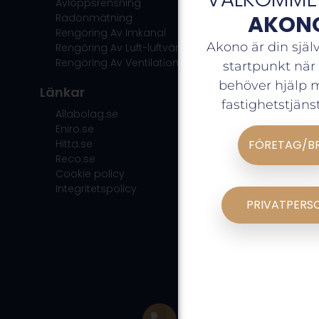
Avloppsrensning
AKON
Radonmätning
Rengöring Av Imkanal
Akono är din själ
Rengöring Av Luft-luftvärmepump
Rengöring Av Ventilation
startpunkt när
behöver hjälp 
Länkar
fastighetstjänst
Allabolag.se
Eniro.se
Hitta.se
FÖRETAG/B
Reco.se
Cookie policy
Integritetspolicy
PRIVATPERS