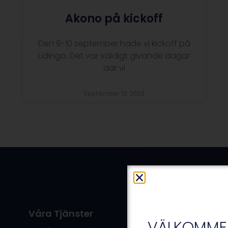
Akono på kickoff
Den 9-10 september hade vi kickoff på
Lidingö. Det var väldigt givande dagar
där vi
September 12, 2022
Våra Tjänster
VÄLKOMMEN