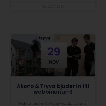
March 24, 2023
Akono & Tryva bjuder in till
webbinarium!
Webbinarium: Om uppkopplat brand-