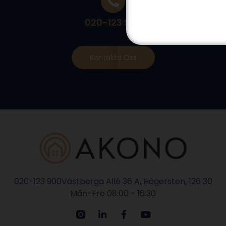
020-123 900
Kontakta Oss
020-123 900
Västberga Allé 36 A, Hägersten, 126 30
Mån-Fre 08:00 - 16:30