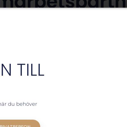
marbetspartn
 TILL
 när du behöver
RIVATPERSON