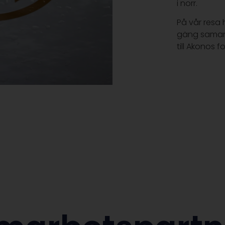
i norr.
På vår resa 
gäng samarb
till Akonos f