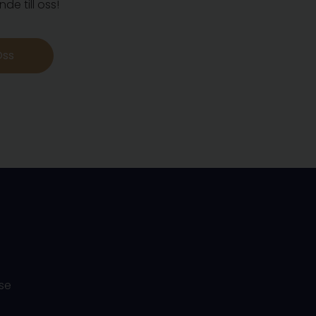
de till oss!
Oss
se