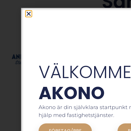
Sa
VÄLKOMMEN
AKONO
Akono är din självklara startpunkt
hjälp med fastighetstjänster.
FÖRETAG/BRF
P