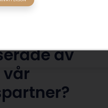
sserade av
i vår
partner?