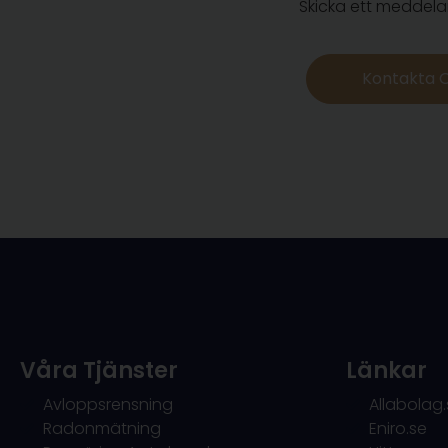
Skicka ett meddelan
Kontakta 
Våra Tjänster
Länkar
Avloppsrensning
Allabolag.
Radonmätning
Eniro.se