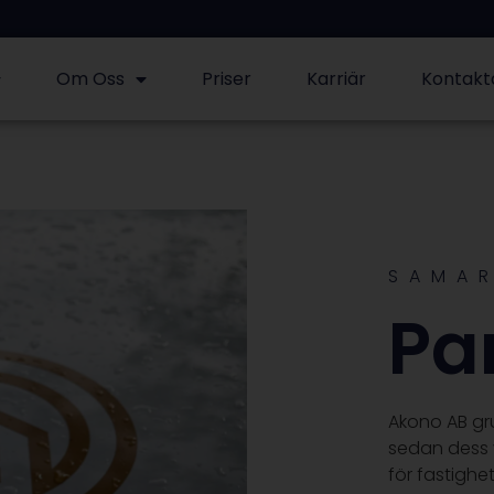
Om Oss
Priser
Karriär
Kontakt
SAMA
Pa
Akono AB gr
sedan dess vu
för fastighe