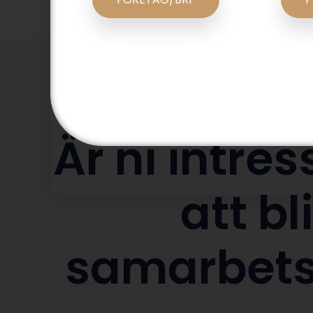
Är ni intre
att bl
samarbets