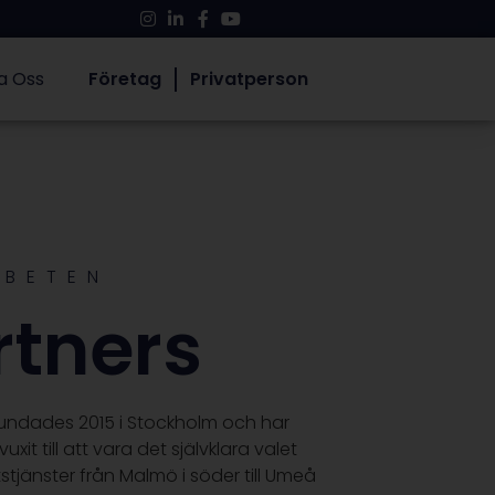
a Oss
Företag
Privatperson
RBETEN
rtners
undades 2015 i Stockholm och har
xit till att vara det självklara valet
tstjänster från Malmö i söder till Umeå