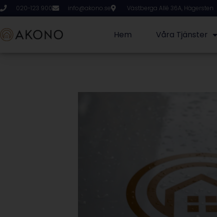
020-123 900
info@akono.se
Västberga Allé 36A, Hägersten
Hem
Våra Tjänster