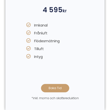
4 595
kr
Imkanal
Frånluft
Flödesmätning
Tilluft
Intyg
Boka Tid
*inkl. moms och skattereduktion