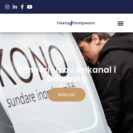
Företag
Privatperson
Rengöring av imkanal i
Göteborg
Boka tid