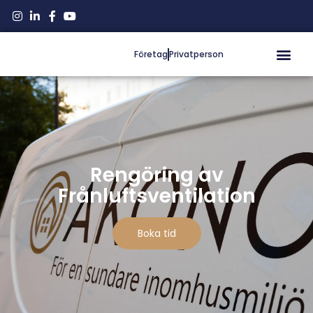
Företag
Privatperson
Rengöring av
Frånluftsventilation
Boka tid