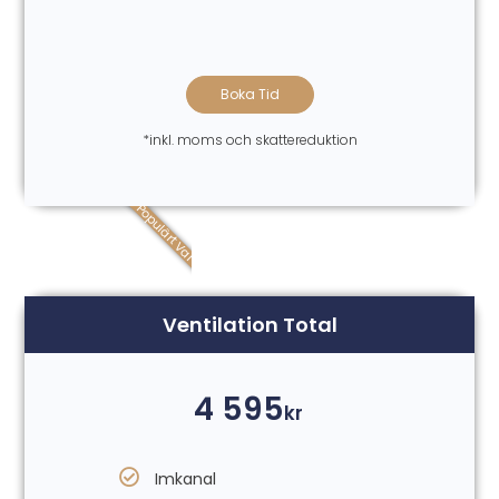
Boka Tid
*inkl. moms och skattereduktion
Populärt Val
Ventilation Total
4 595
kr
Imkanal